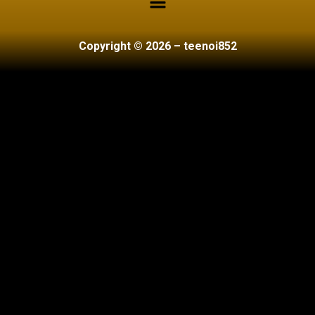
Copyright © 2026 – teenoi852